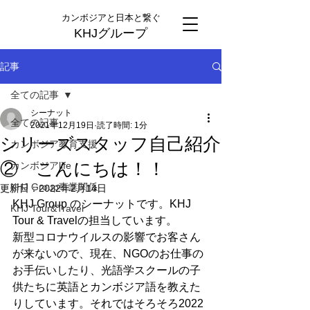
カンボジアと日本と繋ぐ
KHJグループ
記事
全ての記事
シーナット
全ての記事
2021年12月19日
読了時間: 1分
シリーズスタッフ自己紹介
カンボジア教育支援
② こんにちは！！
カンボジアlife
KHJ Group事業関係
更新日：
2022年2月14日
KHJ Group のシーナットです。KHJ 
KHJ Tour&Travel
Tour & Travelの担当しています。
新型コロナウイルスの影響でお客さん
が来ないので、現在、NGOのお仕事の
お手伝いしたり、光語学スクールの子
供たちに英語とカンボジア語を教えた
りしています。それではそろそろ2022