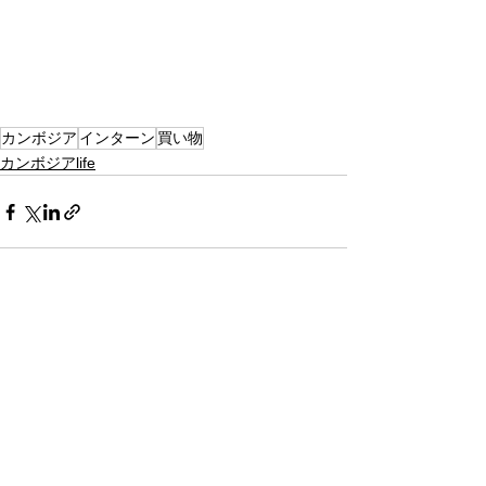
カンボジア
インターン
買い物
カンボジアlife
すべて表示
最新記事