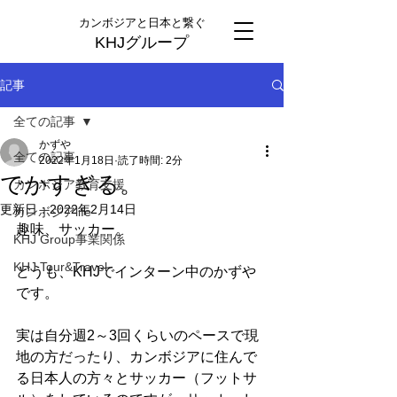
カンボジアと日本と繋ぐ
KHJグループ
記事
全ての記事
かずや
全ての記事
2022年1月18日
読了時間: 2分
でかすぎる。
カンボジア教育支援
更新日：
2022年2月14日
カンボジアlife
趣味、サッカー。
KHJ Group事業関係
KHJ Tour&Travel
どうも、KHJでインターン中のかずや
です。
実は自分週2～3回くらいのペースで現
地の方だったり、カンボジアに住んで
る日本人の方々とサッカー（フットサ