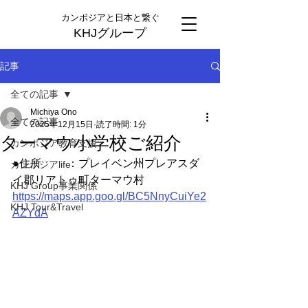
カンボジアと日本と繋ぐ
KHJグループ
記事
全ての記事
Michiya Ono
全ての記事
2025年12月15日
読了時間: 1分
ターマウ小学校ご紹介
カンボジア教育支援
●住所	：プレイベン州プレアスダ
カンボジアlife
イ郡リアトゥ町ターマウ村 
KHJ Group事業関係
https://maps.app.goo.gl/BC5NnyCuiYe2
KHJ Tour&Travel
AZYdA