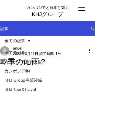
カンボジアと日本と繋ぐ
KHJグループ
記事
全ての記事
angel
全ての記事
2022年3月21日
読了時間: 1分
乾季のに雨？
カンボジア教育支援
カンボジアlife
KHJ Group事業関係
KHJ Tour&Travel