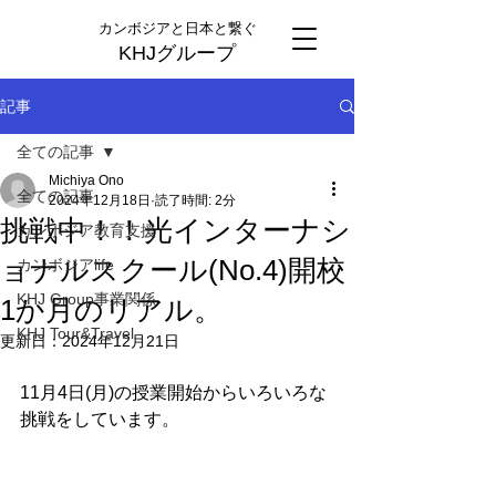
カンボジアと日本と繋ぐ
KHJグループ
記事
全ての記事
Michiya Ono
全ての記事
2024年12月18日
読了時間: 2分
挑戦中！！光インターナシ
カンボジア教育支援
ョナルスクール(No.4)開校
カンボジアlife
KHJ Group事業関係
1か月のリアル。
KHJ Tour&Travel
更新日：
2024年12月21日
11月4日(月)の授業開始からいろいろな
挑戦をしています。