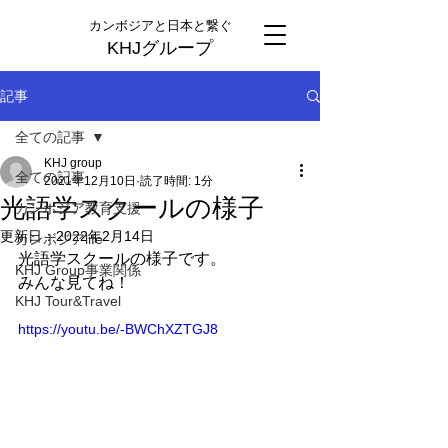
カンボジアと日本と繋ぐ
KHJグループ
記事
全ての記事
KHJ group
全ての記事
2021年12月10日
読了時間: 1分
光語学スクールの様子
カンボジア教育支援
更新日：
2022年2月14日
カンボジアlife
光語学スクールの様子です。
KHJ Group事業関係
みんな見てね！
KHJ Tour&Travel
https://youtu.be/-BWChXZTGJ8