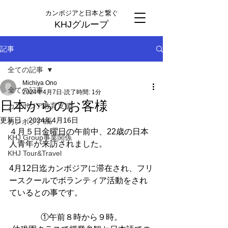
カンボジアと日本と繋ぐ
KHJグループ
記事
全ての記事
Michiya Ono
全ての記事
2024年4月7日
読了時間: 1分
日本からのお客様
カンボジア教育支援
更新日：
2024年4月16日
カンボジアlife
４月５日金曜日の午前中、22歳の日本
KHJ Group事業関係
人青年が来訪されました。
KHJ Tour&Travel
4月12日迄カンボジアに滞在され、フリ
ースクールでボランティア活動をされ
ているとの事です。
①午前８時から９時。