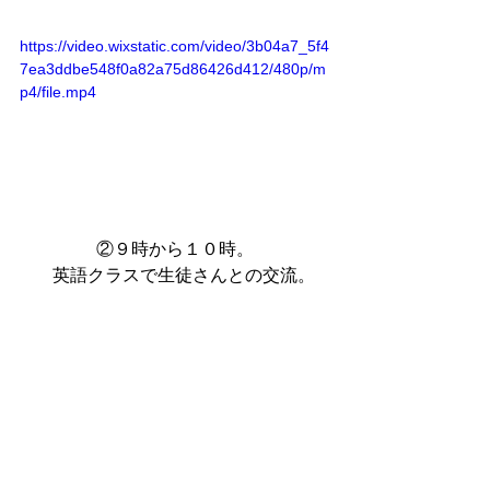
https://video.wixstatic.com/video/3b04a7_5f4
7ea3ddbe548f0a82a75d86426d412/480p/m
p4/file.mp4
②９時から１０時。
　英語クラスで生徒さんとの交流。