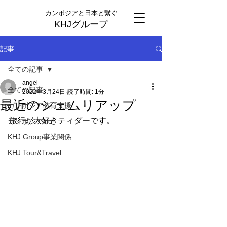
カンボジアと日本と繋ぐ
KHJグループ
記事
全ての記事
angel
全ての記事
2022年3月24日
読了時間: 1分
最近のシェムリアップ
カンボジア教育支援
旅行が大好きティダーです。
カンボジアlife
KHJ Group事業関係
KHJ Tour&Travel