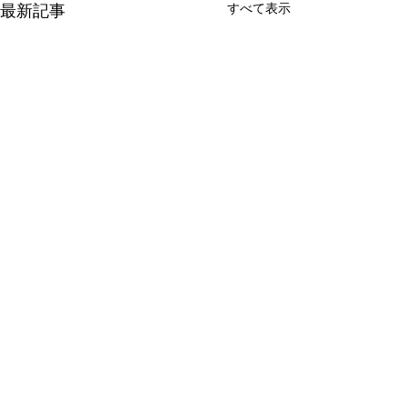
すべて表示
最新記事
禁断のカンボジア語！
ある日、私は車を運転しなが
らボッパーさんと話をしてい
コメント
ました。 ボッパーさんはKHJ