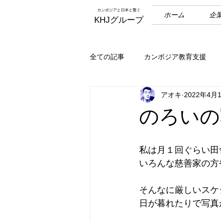
カンボジアと日本と繋ぐ
ホーム
企
KHJグループ
全ての記事
カンボジア教育支援
アオキ
2022年4月
のろいの
私は月１回ぐらい田
いろんな慈善家の方
そんなに厳しいスケ
日が暮れたりで写真