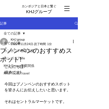
カンボジアと日本と繋ぐ
KHJグループ
記事
全ての記事
KHJ group
全ての記事
2022年11月24日
読了時間: 1分
プノンペンのおすすめス
カンボジア教育支援
ポット!
カンボジアlife
KHJ Group事業関係
こんにちは!
嶋本です!
KHJ Tour&Travel
今回はプノンペンのおすすめスポット
を皆さんにお伝えしたいと思います。
それはセントラルマーケットです。