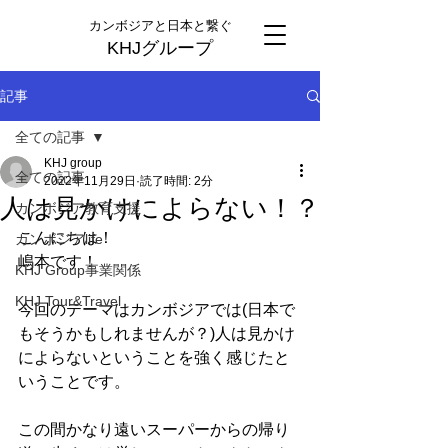
カンボジアと日本と繋ぐ
KHJグループ
記事
全ての記事
KHJ group
全ての記事
2022年11月29日
読了時間: 2分
人は見かけによらない！？
カンボジア教育支援
こんにちは！
カンボジアlife
嶋本です！
KHJ Group事業関係
KHJ Tour&Travel
今回のテーマはカンボジアでは(日本で
もそうかもしれませんが？)人は見かけ
によらないということを強く感じたと
いうことです。
この間かなり遠いスーパーからの帰り