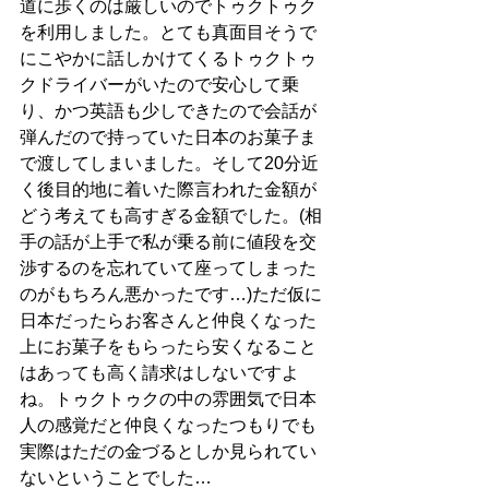
道に歩くのは厳しいのでトゥクトゥク
を利用しました。とても真面目そうで
にこやかに話しかけてくるトゥクトゥ
クドライバーがいたので安心して乗
り、かつ英語も少しできたので会話が
弾んだので持っていた日本のお菓子ま
で渡してしまいました。そして20分近
く後目的地に着いた際言われた金額が
どう考えても高すぎる金額でした。(相
手の話が上手で私が乗る前に値段を交
渉するのを忘れていて座ってしまった
のがもちろん悪かったです…)ただ仮に
日本だったらお客さんと仲良くなった
上にお菓子をもらったら安くなること
はあっても高く請求はしないですよ
ね。トゥクトゥクの中の雰囲気で日本
人の感覚だと仲良くなったつもりでも
実際はただの金づるとしか見られてい
ないということでした…