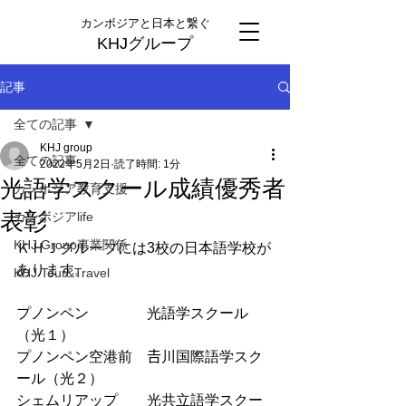
カンボジアと日本と繋ぐ
KHJグループ
記事
全ての記事
KHJ group
全ての記事
2022年5月2日
読了時間: 1分
光語学スクール成績優秀者
カンボジア教育支援
表彰
カンボジアlife
KHJ Group事業関係
ＫＨＪグループには3校の日本語学校が
あります。
KHJ Tour&Travel
プノンペン　　　　光語学スクール
（光１）
プノンペン空港前　𠮷川国際語学スク
ール（光２）
シェムリアップ　　光共立語学スクー