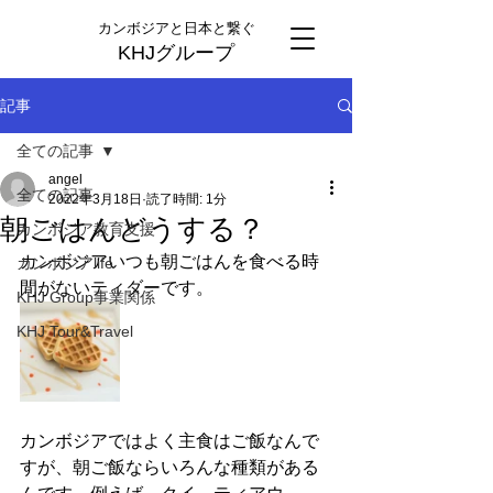
カンボジアと日本と繋ぐ
KHJグループ
記事
全ての記事
angel
全ての記事
2022年3月18日
読了時間: 1分
朝ごはんどうする？
カンボジア教育支援
カンボジアいつも朝ごはんを食べる時
カンボジアlife
間がないティダーです。
KHJ Group事業関係
KHJ Tour&Travel
カンボジアではよく主食はご飯なんで
すが、朝ご飯ならいろんな種類がある