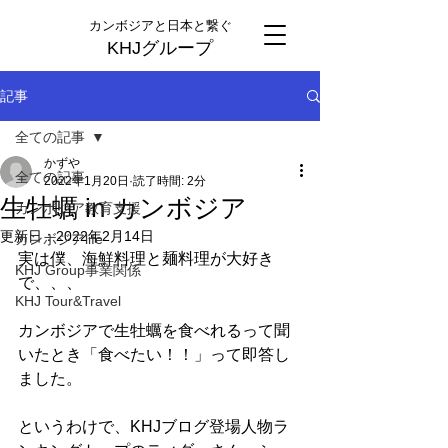
カンボジアと日本と繋ぐ
KHJグループ
記事
全ての記事
かずや
全ての記事
2022年1月20日
読了時間: 2分
生牡蠣 in カンボジア
カンボジア教育支援
更新日：
2022年2月14日
カンボジアlife
実は僕、海鮮料理と麺料理が大好き
KHJ Group事業関係
で、、、
KHJ Tour&Travel
カンボジアで生牡蠣を食べれるって聞
いたとき「食べたい！！」って即答し
ました。
というわけで、KHJブログ登場人物ラ