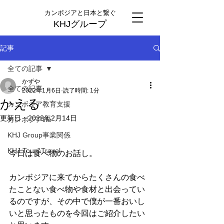
カンボジアと日本と繋ぐ
KHJグループ
記事
全ての記事
かずや
全ての記事
2022年1月6日
読了時間: 1分
かえる
カンボジア教育支援
更新日：
2022年2月14日
カンボジアlife
KHJ Group事業関係
KHJ Tour&Travel
今日は食べ物のお話し。
カンボジアに来てからたくさんの食べ
たことない食べ物や食材と出会ってい
るのですが、その中で僕が一番おいし
いと思ったものを今回はご紹介したい