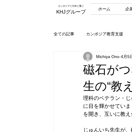
カンボジアと日本と繋ぐ
ホーム
企
KHJグループ
全ての記事
カンボジア教育支援
Michiya Ono
4月5
磁石がつ
生の“教
理科のベテラン・じ
に目を輝かせていま
を開き、互いに教え
じゅんいち先生が、