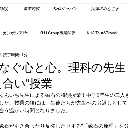
業紹介
事業内容
KHJジャパン
団体のみなさま
カンボジアlife
KHJ Group事業関係
KHJ Tour&Travel
日
読了時間: 1分
なぐ心と心。理科の先生
え合い”授業
ゅんいち先生による磁石の特別授業！中学2年生の二人
した。授業の後には、生徒たちが先生へのお返しとして
合う温かい時間となりました。
磁石が引き合ったり反発したりする”「磁石の原理」を