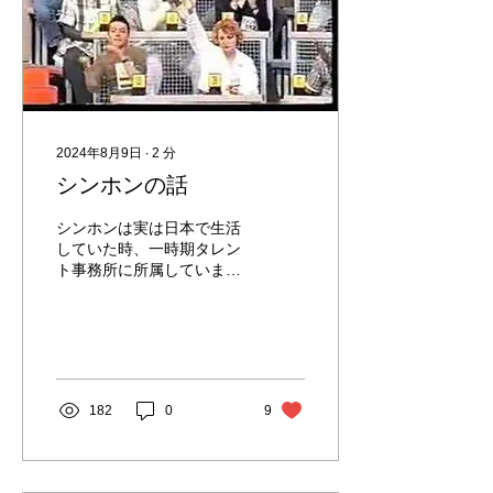
2024年8月9日
∙
2
分
シンホンの話
シンホンは実は日本で生活
していた時、一時期タレン
ト事務所に所属していまし
た。 当時はカンボジア人が
少なく他の国の人よりお給
料が良かったそうです。 そ
して『ここがヘンだよ日本
人』という番組にもカンボ
ジア人代表として参加して
182
0
9
いました。...