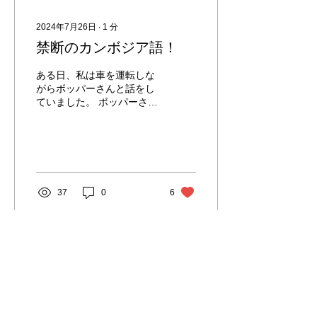
2024年7月26日
∙
1
分
禁断のカンボジア語！
ある日、私は車を運転しな
がらボッパーさんと話をし
ていました。 ボッパーさん
はKHJグループの最強の通
訳者で昔はＮＨＫや国の仕
事もやっていた方です。 ち
ょっとマナーの悪い車が飛
び出して来た時に、 私はブ
レーキを踏みながら 『ラー
37
0
6
ンチョイマイ！』 と言って
しまいました。...
2023年1月23日
∙
2
分
カンボジアでライダーデ
ビューをする人へ